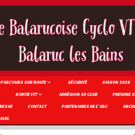
 PARCOURS SUR ROUTE
SÉCURITÉ
SAISON 2026
SORTIE VTT
ADHÉSION AU CLUB
PRENDRE S
PRESSE
CONTACT
PARTENAIRES DE L' ABC
ARCH
AVEL