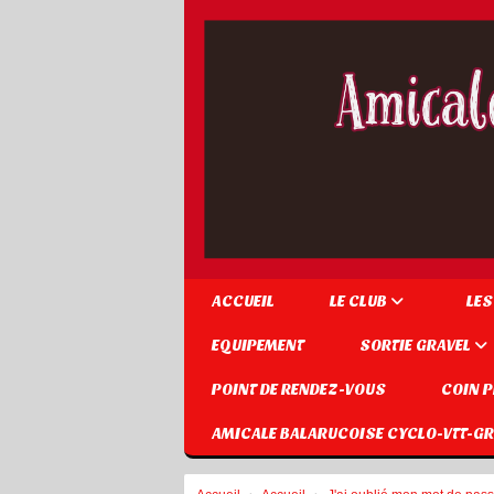
Panneau de gestion des cookies
ACCUEIL
LE CLUB
LES
EQUIPEMENT
SORTIE GRAVEL
POINT DE RENDEZ-VOUS
COIN 
AMICALE BALARUCOISE CYCLO-VTT-GR