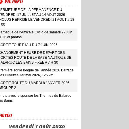
FIL INFO
FERMETURE DE LA PERMANENCE DU
VENDREDI 17 JUILLET AU 14 AOUT 2026
INCLUS REPRISE LE VENDREDI 21 AOUT à 18
 00
arbecue de l’Amicale Cyclo de samedi 27 juin
026 et photos
SORTIE TOURTHAU DU 7 JUIN 2026
CHANGEMENT HEURE DE DEPART DES
SORTIES ROUTE DE LA BASE NAUTIQUE DE
BALARUC LES BAINS FIXEE A 7 H 30
remière sortie longue de l'année 2026 Barrage
es Olivettes 1er mai 2026, 125 km
SORTIE ROUTE DU MARDI 8 JANVIER 2026
GROUPE 2
hoto avec le sponsor les Thermes de Balaruc
es Bains
MÉTÉO
vendredi 7 août 2026