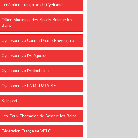
Fédération Française de Cyclisme
Office Municipal des Sports Balaruc les
Bains
Cyclosportive Corima Drome Provençale
Cyclosportive l'Ariégeoise
Cyclosportive l'Ardechoise
Cyclosportive LA MURATAISE
Kalisport
Les Eaux Thermales de Balaruc les Bains
Fédération Française VELO