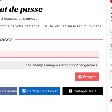
se
ot de passe
 ci-dessous puis envoyer.
h
compte de votre demande. Ensuite, cliquez sur le lien fourni dans
B
2
 passe
P
Les champs marqués d'un * sont obligatoires.
d
Envoyer
P
l
 sur Facebook
Partager sur LinkedIn
Partager sur X