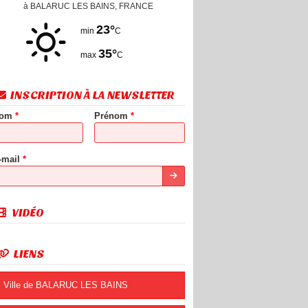
à BALARUC LES BAINS, FRANCE
23°
min
C
35°
max
C
INSCRIPTION À LA NEWSLETTER
om
*
Prénom
*
-mail
*
VIDÉO
LIENS
Ville de BALARUC LES BAINS