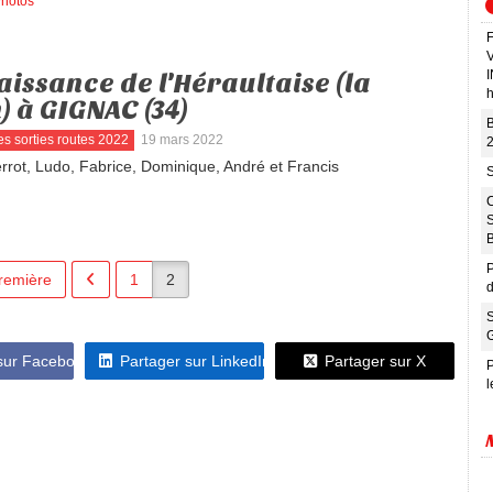
hotos
issance de l'Héraultaise (la
h
) à GIGNAC (34)
B
es sorties routes 2022
19 mars 2022
2
errot, Ludo, Fabrice, Dominique, André et Francis
P
remière
1
2
d
 sur Facebook
Partager sur LinkedIn
Partager sur X
P
l