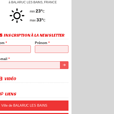
à BALARUC LES BAINS, FRANCE
23°
min
C
33°
max
C
INSCRIPTION À LA NEWSLETTER
om
*
Prénom
*
-mail
*
VIDÉO
LIENS
Ville de BALARUC LES BAINS