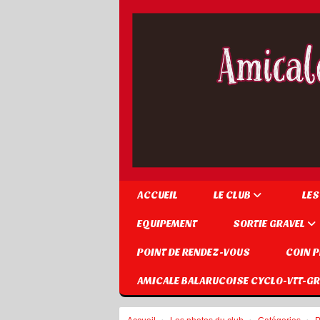
Panneau de gestion des cookies
ACCUEIL
LE CLUB
LES
EQUIPEMENT
SORTIE GRAVEL
POINT DE RENDEZ-VOUS
COIN 
AMICALE BALARUCOISE CYCLO-VTT-GR