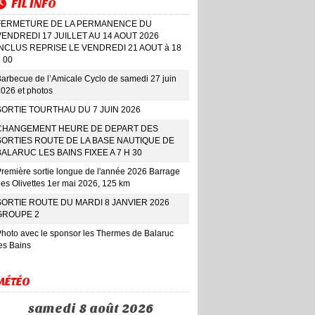
FIL INFO
FERMETURE DE LA PERMANENCE DU
VENDREDI 17 JUILLET AU 14 AOUT 2026
INCLUS REPRISE LE VENDREDI 21 AOUT à 18
 00
arbecue de l’Amicale Cyclo de samedi 27 juin
026 et photos
SORTIE TOURTHAU DU 7 JUIN 2026
CHANGEMENT HEURE DE DEPART DES
SORTIES ROUTE DE LA BASE NAUTIQUE DE
BALARUC LES BAINS FIXEE A 7 H 30
remière sortie longue de l'année 2026 Barrage
es Olivettes 1er mai 2026, 125 km
SORTIE ROUTE DU MARDI 8 JANVIER 2026
GROUPE 2
hoto avec le sponsor les Thermes de Balaruc
es Bains
MÉTÉO
samedi 8 août 2026