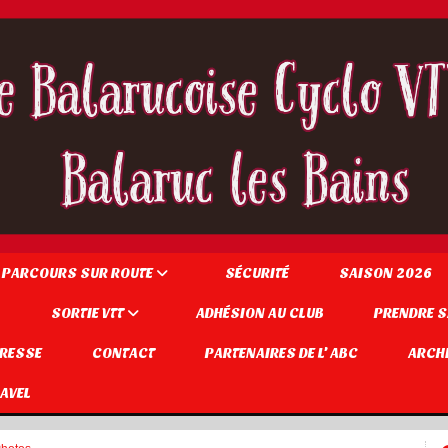
 PARCOURS SUR ROUTE
SÉCURITÉ
SAISON 2026
SORTIE VTT
ADHÉSION AU CLUB
PRENDRE S
PRESSE
CONTACT
PARTENAIRES DE L' ABC
ARCH
AVEL