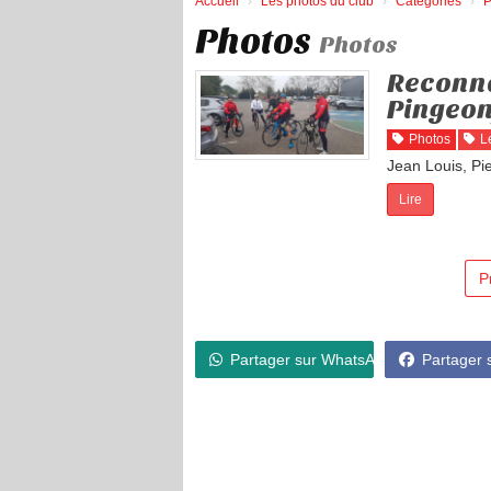
Accueil
Les photos du club
Catégories
P
Photos
Photos
Reconna
Pingeon
Photos
L
Jean Louis, Pi
Lire
P
Partager sur WhatsApp
Partager