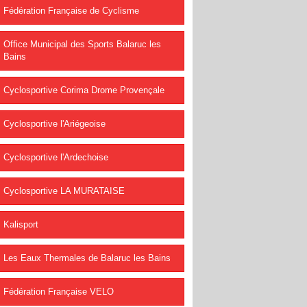
Fédération Française de Cyclisme
Office Municipal des Sports Balaruc les
Bains
Cyclosportive Corima Drome Provençale
Cyclosportive l'Ariégeoise
Cyclosportive l'Ardechoise
Cyclosportive LA MURATAISE
Kalisport
Les Eaux Thermales de Balaruc les Bains
Fédération Française VELO